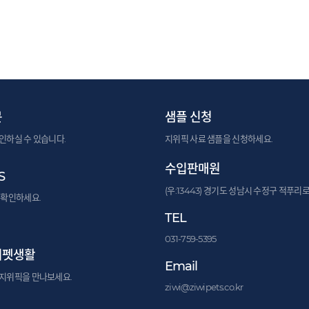
문
샘플 신청
인하실 수 있습니다.
지위픽 사료 샘플을 신청하세요.
수입판매원
S
(우:13443) 경기도 성남시 수정구 적푸리로
 확인하세요.
TEL
031-759-5395
위펫생활
Email
지위픽을 만나보세요.
ziwi@ziwipets.co.kr