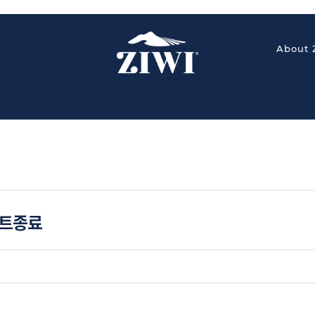
About 
벤트종료