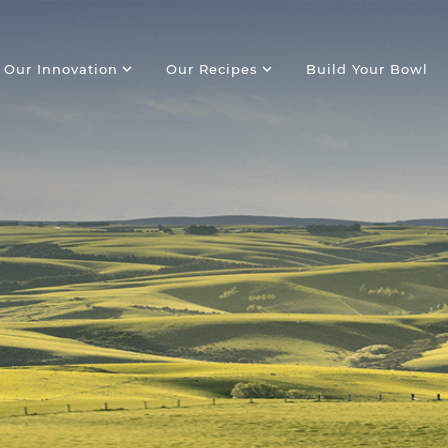
expand_more
expand_more
Our Innovation
Our Recipes
Build Your Bowl