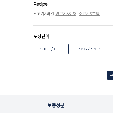
Recipe
닭고기&과일
양고기&야채
소고기&호박
포장단위
800G / 1.8LB
1.5KG / 3.3LB
보증성분