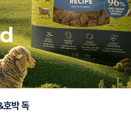
od
&호박 독