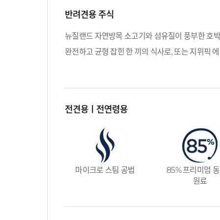
반려견용 주식
뉴질랜드 자연방목 소고기와 섬유질이 풍부한 호박
완전하고 균형 잡힌 한 끼의 식사로, 또는 지위픽 
전견용ㅣ전연령용
마이크로 스팀 공법
85% 프리미엄 
원료