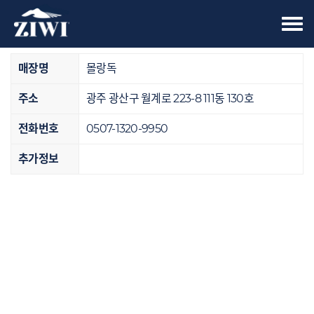
Tog
오프라인 매장
nav
매장명
몰랑독
주소
광주 광산구 월계로 223-8 111동 130호
전화번호
0507-1320-9950
추가정보