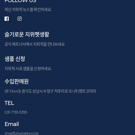
FOLLOW US
최신 지위픽 뉴스를 확인하세요.
슬기로운 지위펫생활
공식 파트너사에서 지위픽을 만나보세요.
샘플 신청
지위픽 사료 샘플을 신청하세요.
수입판매원
(우:13443) 경기도 성남시 수정구 적푸리로 30 (주)펫트코리아
TEL
031-759-5395
Email
ziwi@ziwipets.co.kr