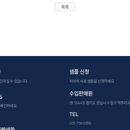
문
샘플 신청
인하실 수 있습니다.
지위픽 사료 샘플을 신청하세요.
수입판매원
S
(우:13443) 경기도 성남시 수정구 적푸리로
 확인하세요.
TEL
031-759-5395