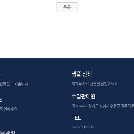
문
샘플 신청
인하실 수 있습니다.
지위픽 사료 샘플을 신청하세요.
수입판매원
S
(우:13443) 경기도 성남시 수정구 적푸리로
 확인하세요.
TEL
031-759-5395