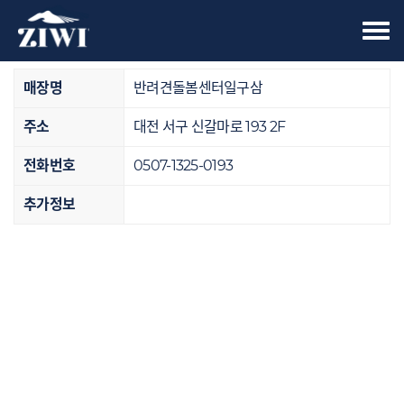
Tog
오프라인 매장
nav
매장명
반려견돌봄센터일구삼
주소
대전 서구 신갈마로 193 2F
전화번호
0507-1325-0193
추가정보