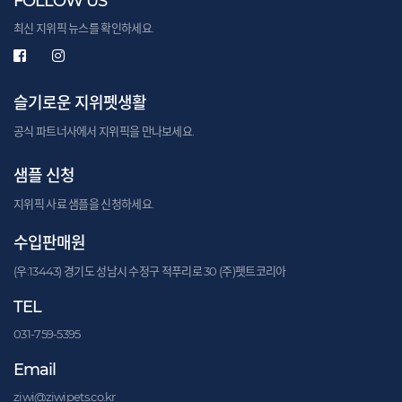
FOLLOW US
최신 지위픽 뉴스를 확인하세요.
슬기로운 지위펫생활
공식 파트너사에서 지위픽을 만나보세요.
샘플 신청
지위픽 사료 샘플을 신청하세요.
수입판매원
(우:13443) 경기도 성남시 수정구 적푸리로 30 (주)펫트코리아
TEL
031-759-5395
Email
ziwi@ziwipets.co.kr