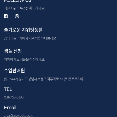
FOLLOW US
최신 지위픽 뉴스를 확인하세요.
슬기로운 지위펫생활
공식 파트너사에서 지위픽을 만나보세요.
샘플 신청
지위픽 사료 샘플을 신청하세요.
수입판매원
(우:13443) 경기도 성남시 수정구 적푸리로 30 (주)펫트코리아
TEL
031-759-5395
Email
ziwi@ziwipets.co.kr