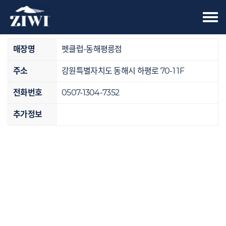
Tog
오프라인 매장
nav
매장명
펫클럽-동해평릉점
주소
강원특별자치도 동해시 하평로 70-1 1F
전화번호
0507-1304-7352
추가정보