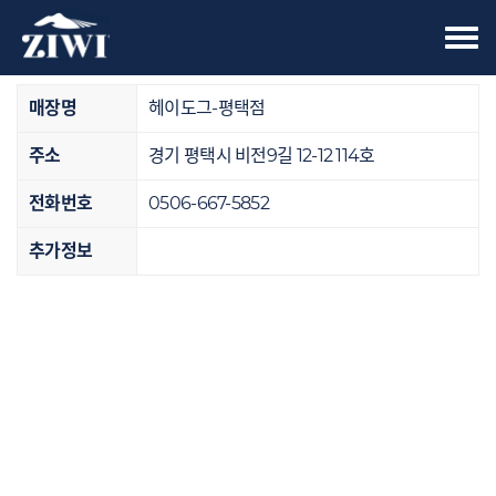
Tog
오프라인 매장
nav
매장명
헤이도그-평택점
주소
경기 평택시 비전9길 12-12 114호
전화번호
0506-667-5852
추가정보