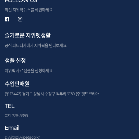
FOLLOW US
최신 지위픽 뉴스를 확인하세요.
슬기로운 지위펫생활
공식 파트너사에서 지위픽을 만나보세요.
샘플 신청
지위픽 사료 샘플을 신청하세요.
수입판매원
(우:13443) 경기도 성남시 수정구 적푸리로 30 (주)펫트코리아
TEL
031-759-5395
Email
ziwi@ziwipets.co.kr