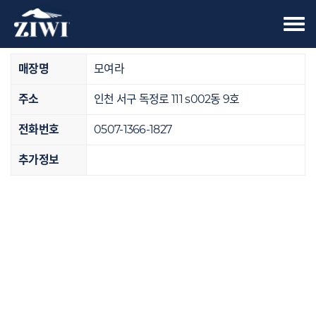
Tog
오프라인 매장
nav
매장명
모여라
주소
인천 서구 독정로 111 s002동 9호
전화번호
0507-1366-1827
추가정보