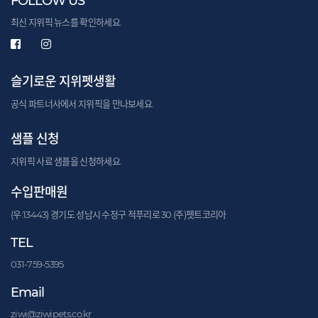
FOLLOW US
최신 지위픽 뉴스를 확인하세요.
슬기로운 지위펫생활
공식 파트너사에서 지위픽을 만나보세요.
샘플 신청
지위픽 사료 샘플을 신청하세요.
수입판매원
(우:13443) 경기도 성남시 수정구 적푸리로 30 (주)펫트코리아
TEL
031-759-5395
Email
ziwi@ziwipets.co.kr