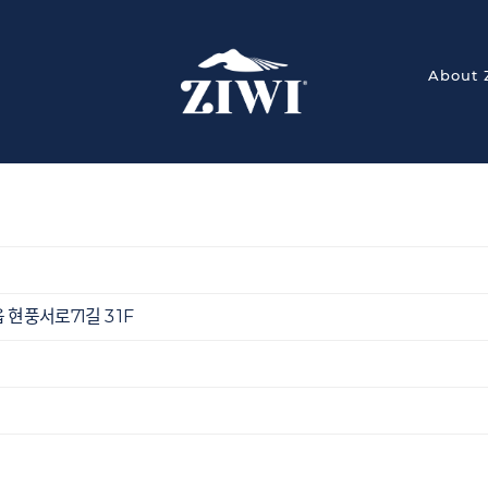
About 
현풍서로71길 3 1F