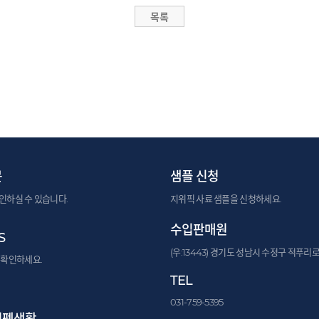
문
샘플 신청
인하실 수 있습니다.
지위픽 사료 샘플을 신청하세요.
수입판매원
S
(우:13443) 경기도 성남시 수정구 적푸리로
 확인하세요.
TEL
031-759-5395