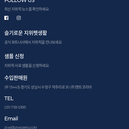
FOLLOW US
최신 지위픽 뉴스를 확인하세요.
슬기로운 지위펫생활
공식 파트너사에서 지위픽을 만나보세요.
샘플 신청
지위픽 사료 샘플을 신청하세요.
수입판매원
(우:13443) 경기도 성남시 수정구 적푸리로 30 (주)펫트코리아
TEL
031-759-5395
Email
ziwi@ziwipets.co.kr