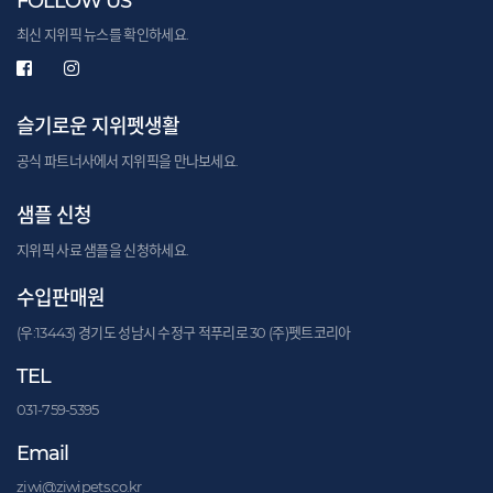
FOLLOW US
최신 지위픽 뉴스를 확인하세요.
슬기로운 지위펫생활
공식 파트너사에서 지위픽을 만나보세요.
샘플 신청
지위픽 사료 샘플을 신청하세요.
수입판매원
(우:13443) 경기도 성남시 수정구 적푸리로 30 (주)펫트코리아
TEL
031-759-5395
Email
ziwi@ziwipets.co.kr