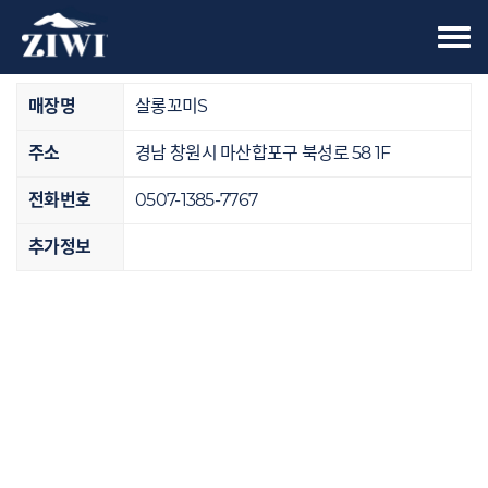
Tog
오프라인 매장
nav
매장명
살롱꼬미S
주소
경남 창원시 마산합포구 북성로 58 1F
전화번호
0507-1385-7767
추가정보