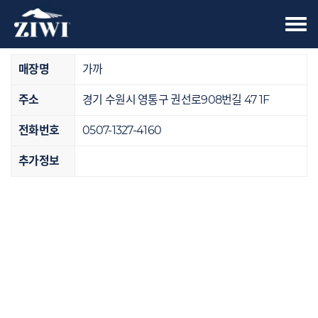
Tog
오프라인 매장
nav
매장명
가까
주소
경기 수원시 영통구 권선로908번길 47 1F
전화번호
0507-1327-4160
추가정보