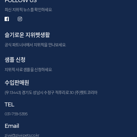
FOLLOW US
최신 지위픽 뉴스를 확인하세요.
슬기로운 지위펫생활
공식 파트너사에서 지위픽을 만나보세요.
샘플 신청
지위픽 사료 샘플을 신청하세요.
수입판매원
(우:13443) 경기도 성남시 수정구 적푸리로 30 (주)펫트코리아
TEL
031-759-5395
Email
ziwi@ziwipets.co.kr