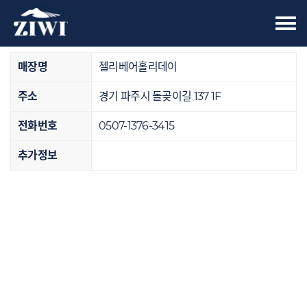
Tog
오프라인 매장
nav
매장명
젤리베어홀리데이
주소
경기 파주시 돌곶이길 137 1F
전화번호
0507-1376-3415
추가정보