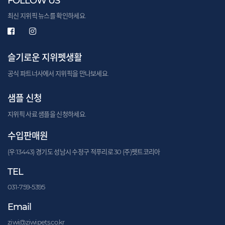
FOLLOW US
최신 지위픽 뉴스를 확인하세요.
슬기로운 지위펫생활
공식 파트너사에서 지위픽을 만나보세요.
샘플 신청
지위픽 사료 샘플을 신청하세요.
수입판매원
(우:13443) 경기도 성남시 수정구 적푸리로 30 (주)펫트코리아
TEL
031-759-5395
Email
ziwi@ziwipets.co.kr