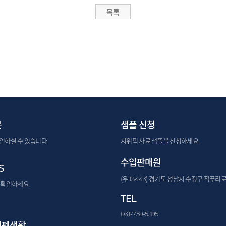
문
샘플 신청
인하실 수 있습니다.
지위픽 사료 샘플을 신청하세요.
수입판매원
S
(우:13443) 경기도 성남시 수정구 적푸리로
 확인하세요.
TEL
031-759-5395