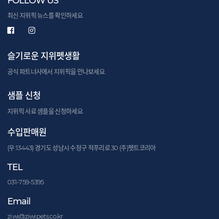
FOLLOW US
최신 지위픽 뉴스를 확인하세요.
슬기로운 지위펫생활
공식 파트너사에서 지위픽을 만나보세요.
샘플 신청
지위픽 사료 샘플을 신청하세요.
수입판매원
(우:13443) 경기도 성남시 수정구 적푸리로 30 (주)펫트코리아
TEL
031-759-5395
Email
ziwi@ziwipets.co.kr