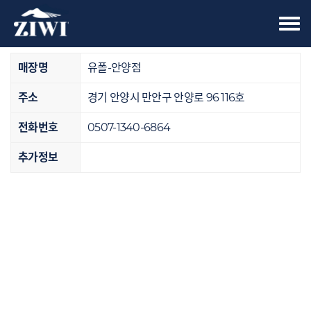
Tog
오프라인 매장
nav
매장명
유폴-안양점
주소
경기 안양시 만안구 안양로 96 116호
전화번호
0507-1340-6864
추가정보