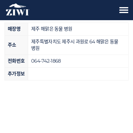
Tog
오프라인 매장
nav
매장명
제주 해맑은 동물 병원
제주특별자치도 제주시 과원로 64 해맑은 동물
주소
병원
전화번호
064-742-1868
추가정보