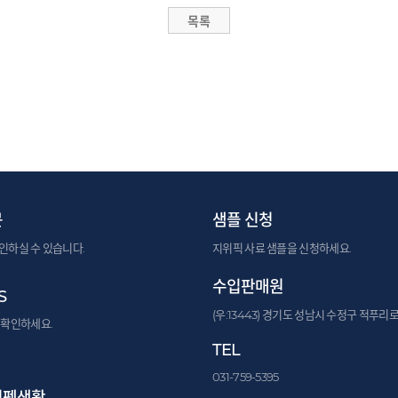
문
샘플 신청
인하실 수 있습니다.
지위픽 사료 샘플을 신청하세요.
수입판매원
S
(우:13443) 경기도 성남시 수정구 적푸리로
 확인하세요.
TEL
031-759-5395