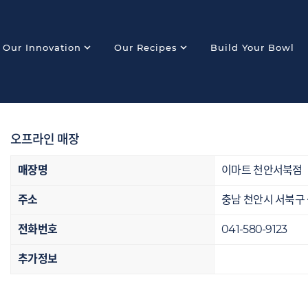
expand_more
expand_more
Our Innovation
Our Recipes
Build Your Bowl
오프라인 매장
매장명
이마트 천안서북점
주소
충남 천안시 서북구 
전화번호
041-580-9123
추가정보