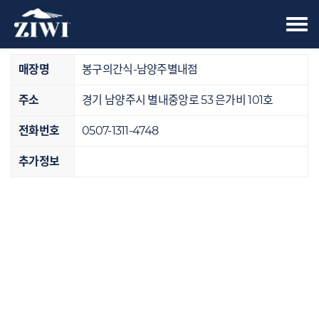
Tog
오프라인 매장
nav
매장명
봉구의간식-남양주별내점
주소
경기 남양주시 별내중앙로 53 은가비 101호
전화번호
0507-1311-4748
추가정보