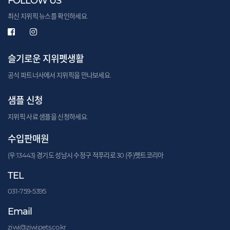
FOLLOW US
최신 지위픽 뉴스를 확인하세요.
슬기로운 지위펫생활
공식 파트너사에서 지위픽을 만나보세요.
샘플 신청
지위픽 사료 샘플을 신청하세요.
수입판매원
(우:13443) 경기도 성남시 수정구 적푸리로 30 (주)펫트코리아
TEL
031-759-5395
Email
ziwi@ziwipets.co.kr