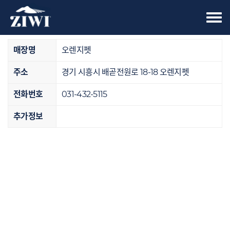
Tog
오프라인 매장
nav
매장명
오렌지펫
주소
경기 시흥시 배곧전원로 18-18 오렌지펫
전화번호
031-432-5115
추가정보