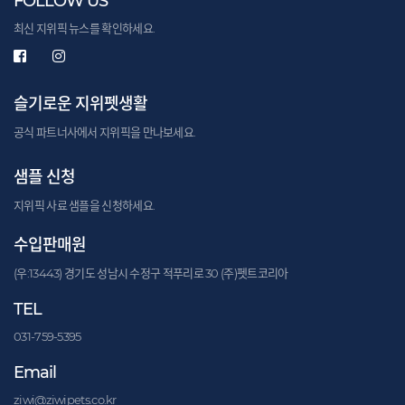
FOLLOW US
최신 지위픽 뉴스를 확인하세요.
슬기로운 지위펫생활
공식 파트너사에서 지위픽을 만나보세요.
샘플 신청
지위픽 사료 샘플을 신청하세요.
수입판매원
(우:13443) 경기도 성남시 수정구 적푸리로 30 (주)펫트코리아
TEL
031-759-5395
Email
ziwi@ziwipets.co.kr