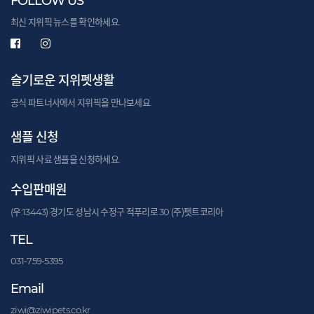
FOLLOW US
최신 지위픽 뉴스를 확인하세요.
슬기로운 지위펫생활
공식 파트너사에서 지위픽을 만나보세요.
샘플 신청
지위픽 사료 샘플을 신청하세요.
수입판매원
(우:13443) 경기도 성남시 수정구 적푸리로 30 (주)펫트코리아
TEL
031-759-5395
Email
ziwi@ziwipets.co.kr