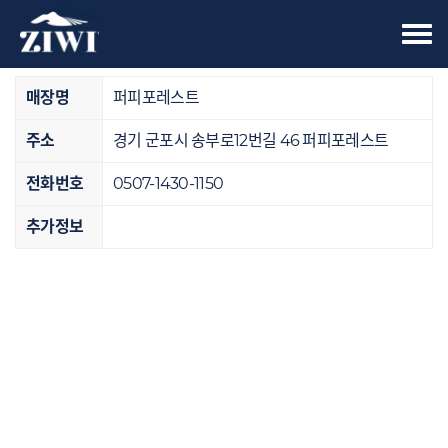
Tog
오프라인 매장
nav
매장명
퍼피포레스트
주소
경기 군포시 송부로12번길 46 퍼피포레스트
전화번호
0507-1430-1150
추가정보