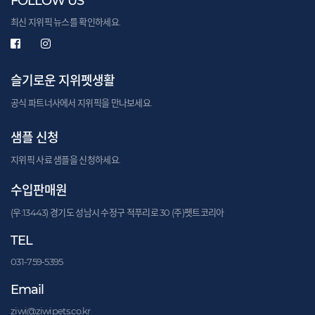
FOLLOW US
최신 지위픽 뉴스를 확인하세요.
슬기로운 지위펫생활
공식 파트너사에서 지위픽을 만나보세요.
샘플 신청
지위픽 사료 샘플을 신청하세요.
수입판매원
(우:13443) 경기도 성남시 수정구 적푸리로 30 (주)펫트코리아
TEL
031-759-5395
Email
ziwi@ziwipets.co.kr