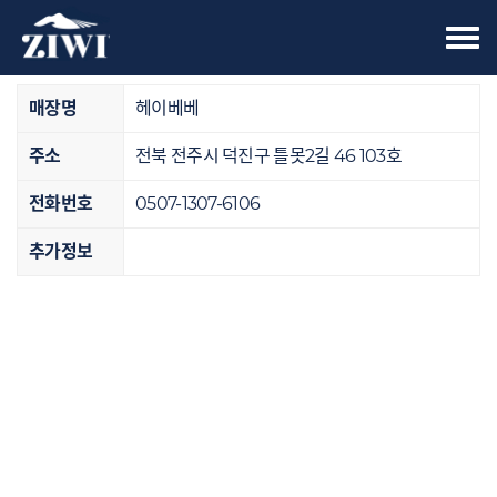
Tog
오프라인 매장
nav
매장명
헤이베베
주소
전북 전주시 덕진구 틀못2길 46 103호
전화번호
0507-1307-6106
추가정보