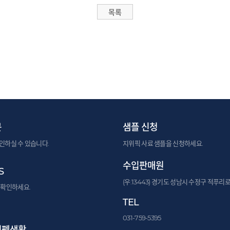
문
샘플 신청
인하실 수 있습니다.
지위픽 사료 샘플을 신청하세요.
수입판매원
S
(우:13443) 경기도 성남시 수정구 적푸리로
 확인하세요.
TEL
031-759-5395