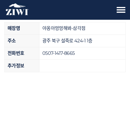
Tog
오프라인 매장
nav
매장명
야옹아멍멍해봐-삼각점
주소
광주 북구 설죽로 424-1 1층
전화번호
0507-1417-8665
추가정보