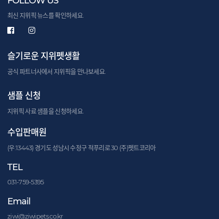
FOLLOW US
최신 지위픽 뉴스를 확인하세요.
슬기로운 지위펫생활
공식 파트너사에서 지위픽을 만나보세요.
샘플 신청
지위픽 사료 샘플을 신청하세요.
수입판매원
(우:13443) 경기도 성남시 수정구 적푸리로 30 (주)펫트코리아
TEL
031-759-5395
Email
ziwi@ziwipets.co.kr