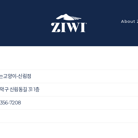
About 
는고양이-신림점
악구 신림동길 31 1층
1356-7208