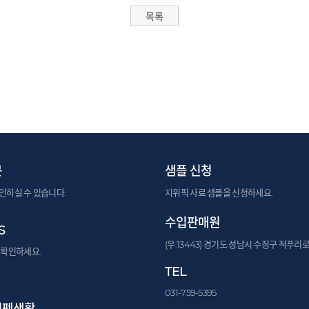
문
샘플 신청
인하실 수 있습니다.
지위픽 사료 샘플을 신청하세요.
수입판매원
S
(우:13443) 경기도 성남시 수정구 적푸리로
 확인하세요.
TEL
031-759-5395