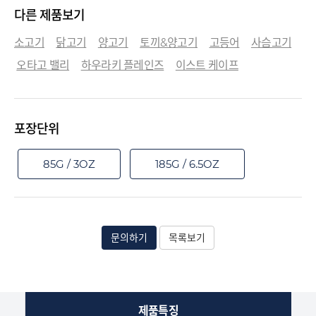
다른 제품보기
소고기
닭고기
양고기
토끼&양고기
고등어
사슴고기
오타고 밸리
하우라키 플레인즈
이스트 케이프
포장단위
85G / 3OZ
185G / 6.5OZ
문의하기
목록보기
제품특징