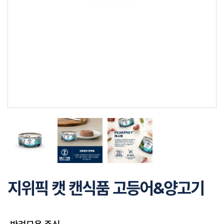
지위픽 캣 캔식품 고등어&양고기