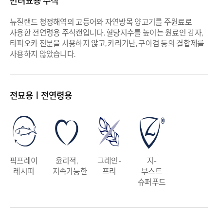
반려묘용 주식
뉴질랜드 청정해역의 고등어와 자연방목 양고기를 주원료로
사용한 전연령용 주식캔입니다. 혈당지수를 높이는 원료인 감자,
타피오카 전분을 사용하지 않고, 카라기난, 구아검 등의 결합제를
사용하지 않았습니다.
전묘용ㅣ전연령용
픽프레이
윤리적,
그레인-
지-
레시피
지속가능한
프리
부스트
슈퍼푸드