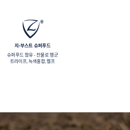
지-부스트 슈퍼푸드
슈퍼푸드 함유 - 찬물로 헹군
트라이프, 녹색홍합, 켈프